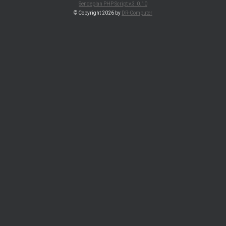
Sendeplan PHP Script v.3.0.10
© Copyright 2026 by
DR-Computer